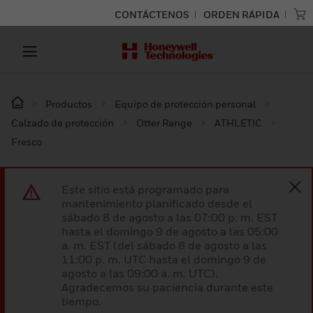
CONTÁCTENOS
ORDEN RÁPIDA
Productos
Equipo de protección personal
Calzado de protección
Otter Range
ATHLETIC
Fresco
Este sitio está programado para
mantenimiento planificado desde el
sábado 8 de agosto a las 07:00 p. m. EST
hasta el domingo 9 de agosto a las 05:00
a. m. EST (del sábado 8 de agosto a las
11:00 p. m. UTC hasta el domingo 9 de
agosto a las 09:00 a. m. UTC).
Agradecemos su paciencia durante este
tiempo.