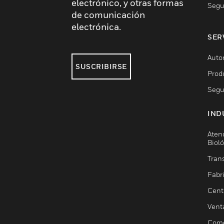
electrónico, y otras formas
Segu
de comunicación
electrónica.
SER
Auto
SUSCRIBIRSE
Prod
Segu
IND
Aten
Biol
Trans
Fabr
Cent
Vent
Come