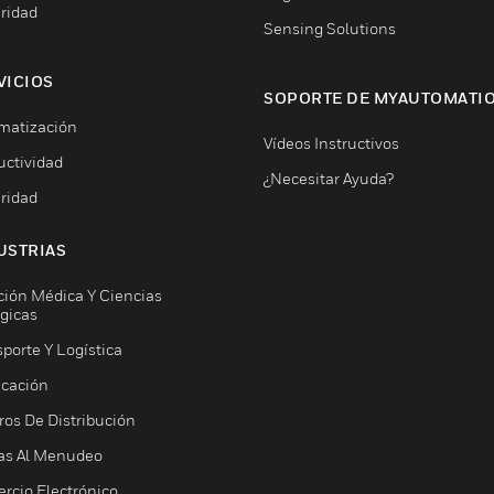
ridad
Sensing Solutions
VICIOS
SOPORTE DE MYAUTOMATI
matización
Vídeos Instructivos
uctividad
¿Necesitar Ayuda?
ridad
USTRIAS
ción Médica Y Ciencias
ógicas
porte Y Logística
icación
ros De Distribución
as Al Menudeo
rcio Electrónico