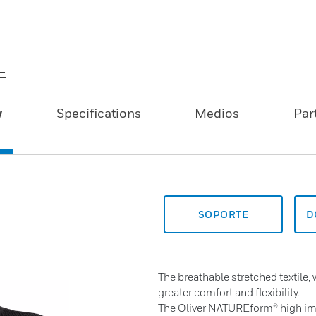
E
w
Specifications
Medios
Par
SOPORTE
D
The breathable stretched textile,
greater comfort and flexibility.
The Oliver NATUREform® high im