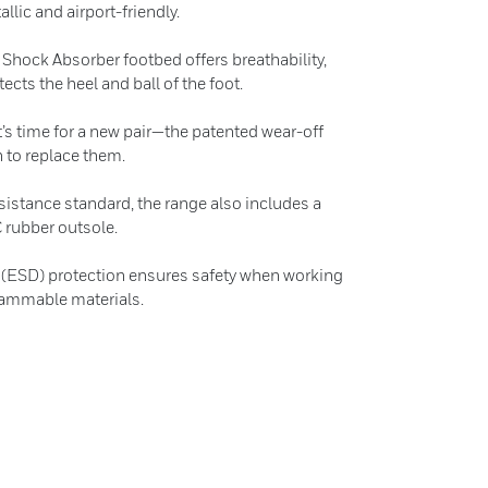
llic and airport-friendly.
 Shock Absorber footbed offers breathability,
tects the heel and ball of the foot.
t’s time for a new pair—the patented wear-off
 to replace them.
sistance standard, the range also includes a
 rubber outsole.
e (ESD) protection ensures safety when working
flammable materials.