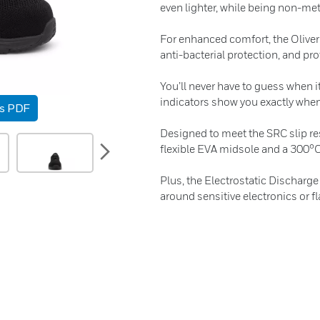
even lighter, while being non-meta
For enhanced comfort, the Oliver
anti-bacterial protection, and pro
You’ll never have to guess when i
indicators show you exactly when
as PDF
Designed to meet the SRC slip re
next
flexible EVA midsole and a 300°C
Plus, the Electrostatic Discharg
around sensitive electronics or 