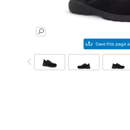
SEARCH
Save this page 
prev