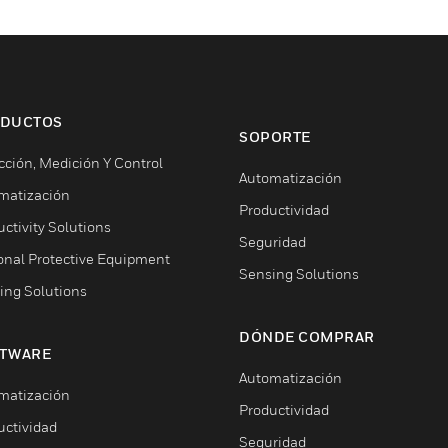
DUCTOS
SOPORTE
cción, Medición Y Control
Automatización
matización
Productividad
ctivity Solutions
Seguridad
onal Protective Equipment
Sensing Solutions
ing Solutions
DÓNDE COMPRAR
TWARE
Automatización
matización
Productividad
uctividad
Seguridad