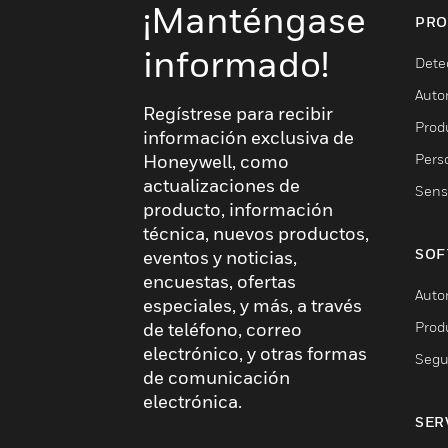
¡Manténgase
PRO
informado!
Dete
Auto
Regístrese para recibir
Produ
información exclusiva de
Pers
Honeywell, como
actualizaciones de
Sens
producto, información
técnica, nuevos productos,
SOF
eventos y noticias,
encuestas, ofertas
Auto
especiales, y más, a través
Prod
de teléfono, correo
electrónico, y otras formas
Segu
de comunicación
electrónica.
SER