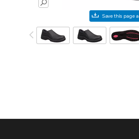
SEARCH
Save this page 
prev