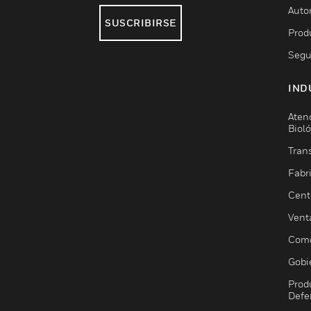
Auto
SUSCRIBIRSE
Prod
Segu
IND
Aten
Biol
Trans
Fabr
Cent
Vent
Come
Gobi
Prod
Defe