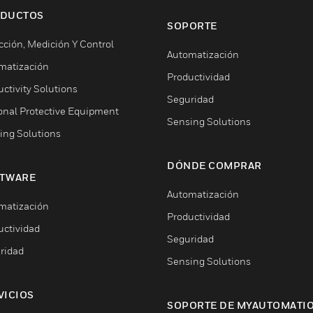
DUCTOS
SOPORTE
cción, Medición Y Control
Automatización
matización
Productividad
ctivity Solutions
Seguridad
onal Protective Equipment
Sensing Solutions
ing Solutions
DÓNDE COMPRAR
TWARE
Automatización
matización
Productividad
uctividad
Seguridad
ridad
Sensing Solutions
VICIOS
SOPORTE DE MYAUTOMATI