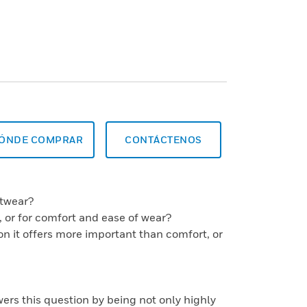
ÓNDE COMPRAR
CONTÁCTENOS
otwear?
es, or for comfort and ease of wear?
ion it offers more important than comfort, or
rs this question by being not only highly