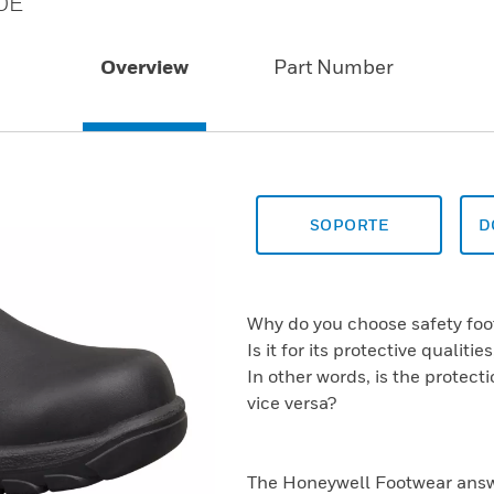
OE
Overview
Part Number
SOPORTE
D
Why do you choose safety fo
Is it for its protective qualiti
In other words, is the protect
vice versa?
The Honeywell Footwear answe