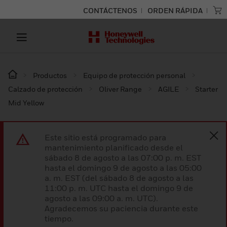
CONTÁCTENOS
ORDEN RÁPIDA
Productos
Equipo de protección personal
Calzado de protección
Oliver Range
AGILE
Starter
Mid Yellow
Este sitio está programado para
mantenimiento planificado desde el
sábado 8 de agosto a las 07:00 p. m. EST
hasta el domingo 9 de agosto a las 05:00
a. m. EST (del sábado 8 de agosto a las
11:00 p. m. UTC hasta el domingo 9 de
agosto a las 09:00 a. m. UTC).
Agradecemos su paciencia durante este
tiempo.