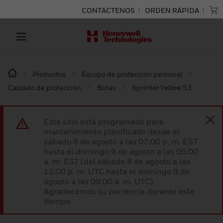
CONTÁCTENOS
ORDEN RÁPIDA
Productos
Equipo de protección personal
Calzado de protección
Botas
Sprinter Yellow S3
Este sitio está programado para
mantenimiento planificado desde el
sábado 8 de agosto a las 07:00 p. m. EST
hasta el domingo 9 de agosto a las 05:00
a. m. EST (del sábado 8 de agosto a las
11:00 p. m. UTC hasta el domingo 9 de
agosto a las 09:00 a. m. UTC).
Agradecemos su paciencia durante este
tiempo.