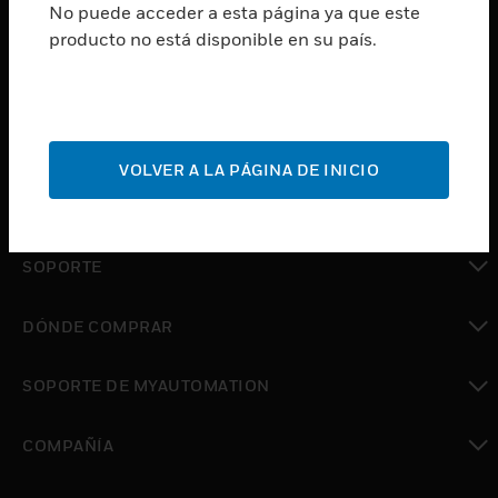
No puede acceder a esta página ya que este
PRODUCTOS
producto no está disponible en su país.
Cambiar vista
SOFTWARE
Cambiar vista
SERVICIOS
VOLVER A LA PÁGINA DE INICIO
Cambiar vista
INDUSTRIAS
Cambiar vista
SOPORTE
Cambiar vista
DÓNDE COMPRAR
Cambiar vista
SOPORTE DE MYAUTOMATION
Cambiar vista
COMPAÑÍA
Cambiar vista