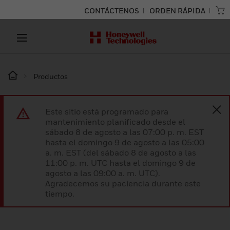
CONTÁCTENOS
ORDEN RÁPIDA
Productos
Este sitio está programado para
mantenimiento planificado desde el
sábado 8 de agosto a las 07:00 p. m. EST
hasta el domingo 9 de agosto a las 05:00
a. m. EST (del sábado 8 de agosto a las
11:00 p. m. UTC hasta el domingo 9 de
agosto a las 09:00 a. m. UTC).
Agradecemos su paciencia durante este
tiempo.