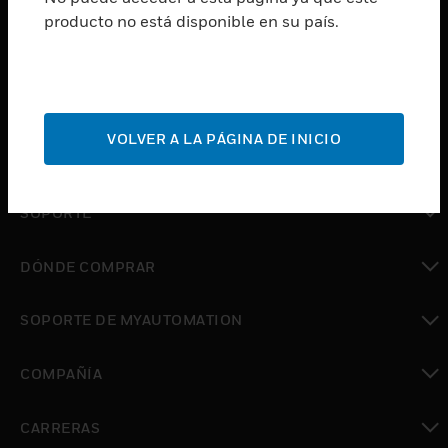
producto no está disponible en su país.
Cambiar vista
SOFTWARE
Cambiar vista
SERVICIOS
VOLVER A LA PÁGINA DE INICIO
Cambiar vista
INDUSTRIAS
Cambiar vista
SOPORTE
Cambiar vista
DÓNDE COMPRAR
Cambiar vista
SOPORTE DE MYAUTOMATION
Cambiar vista
COMPAÑÍA
Cambiar vista
CARRERAS