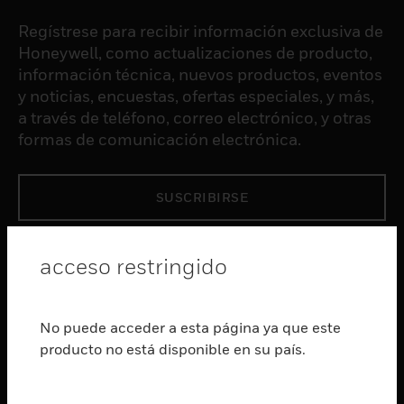
Regístrese para recibir información exclusiva de
Honeywell, como actualizaciones de producto,
información técnica, nuevos productos, eventos
y noticias, encuestas, ofertas especiales, y más,
a través de teléfono, correo electrónico, y otras
formas de comunicación electrónica.
SUSCRIBIRSE
PRODUCTOS
acceso restringido
Cambiar vista
SOFTWARE
No puede acceder a esta página ya que este
Cambiar vista
producto no está disponible en su país.
SERVICIOS
Cambiar vista
INDUSTRIAS