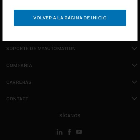
Cambiar vista
SOPORTE
VOLVER A LA PÁGINA DE INICIO
Cambiar vista
DÓNDE COMPRAR
Cambiar vista
SOPORTE DE MYAUTOMATION
Cambiar vista
COMPAÑÍA
Cambiar vista
CARRERAS
Cambiar vista
CONTACT
Cambiar vista
SÍGANOS