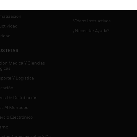
VICIOS
SOPORTE DE MYAUTOMATI
matización
Vídeos Instructivos
uctividad
¿Necesitar Ayuda?
ridad
USTRIAS
ción Médica Y Ciencias
ógicas
porte Y Logística
icación
ros De Distribución
as Al Menudeo
rcio Electrónico
erno
uctos Aeroespaciales Y De