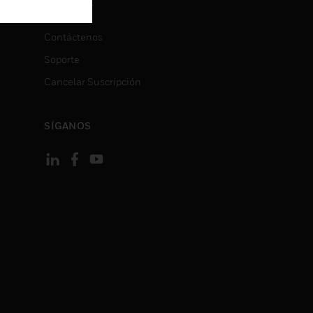
CONTACT
ON
Contáctenos
Soporte
Cancelar Suscripción
SÍGANOS