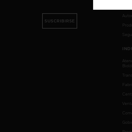
SER
Auto
SUSCRIBIRSE
Prod
Segu
IND
Aten
Biol
Trans
Fabr
Cent
Vent
Come
Gobi
Prod