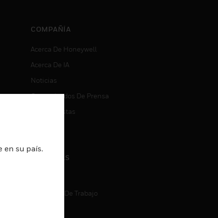
COMPAÑÍA
Acerca De Honeywell
Acerca De IA
Noticias
Comunicados De Prensa
Inversionistas
Eventos
 en su país.
CARRERAS
Carreras
Búsqueda De Trabajo