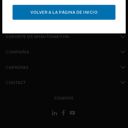
Cambiar vista
SOPORTE
VOLVER A LA PÁGINA DE INICIO
Cambiar vista
DÓNDE COMPRAR
Cambiar vista
SOPORTE DE MYAUTOMATION
Cambiar vista
COMPAÑÍA
Cambiar vista
CARRERAS
Cambiar vista
CONTACT
Cambiar vista
SÍGANOS