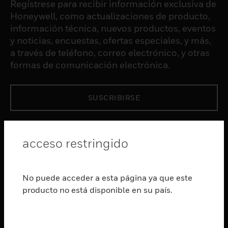
Regístrese para recibir información exclusiva de
Honeywell, como actualizaciones de producto,
información técnica, nuevos productos, eventos
y noticias, encuestas, ofertas especiales, y más,
a través de teléfono, correo electrónico, y otras
formas de comunicación electrónica.
SUSCRIBIRSE
PRODUCTOS
acceso restringido
Cambiar vista
SOFTWARE
Cambiar vista
No puede acceder a esta página ya que este
SERVICIOS
producto no está disponible en su país.
Cambiar vista
INDUSTRIAS