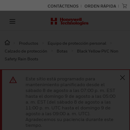
CONTÁCTENOS
ORDEN RÁPIDA
Productos
Equipo de protección personal
Calzado de protección
Botas
Black Yellow PVC Non
Safety Rain Boots
Este sitio está programado para
mantenimiento planificado desde el
sábado 8 de agosto a las 07:00 p. m. EST
hasta el domingo 9 de agosto a las 05:00
a. m. EST (del sábado 8 de agosto a las
11:00 p. m. UTC hasta el domingo 9 de
agosto a las 09:00 a. m. UTC).
Agradecemos su paciencia durante este
tiempo.