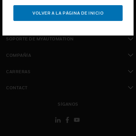
Cambiar vista
SOPORTE
VOLVER A LA PÁGINA DE INICIO
Cambiar vista
DÓNDE COMPRAR
Cambiar vista
SOPORTE DE MYAUTOMATION
Cambiar vista
COMPAÑÍA
Cambiar vista
CARRERAS
Cambiar vista
CONTACT
Cambiar vista
SÍGANOS