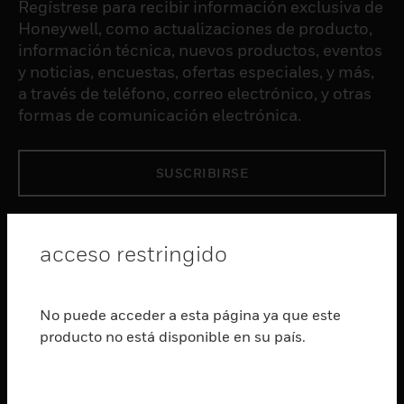
Regístrese para recibir información exclusiva de
Honeywell, como actualizaciones de producto,
información técnica, nuevos productos, eventos
y noticias, encuestas, ofertas especiales, y más,
a través de teléfono, correo electrónico, y otras
formas de comunicación electrónica.
SUSCRIBIRSE
PRODUCTOS
acceso restringido
Cambiar vista
SOFTWARE
Cambiar vista
No puede acceder a esta página ya que este
SERVICIOS
producto no está disponible en su país.
Cambiar vista
INDUSTRIAS