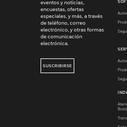
SOF
eventos y noticias,
encuestas, ofertas
Auto
especiales, y más, a través
Prod
de teléfono, correo
electrónico, y otras formas
Segu
de comunicación
electrónica.
SER
Auto
SUSCRIBIRSE
Prod
Segu
IND
Aten
Biol
Trans
Fabr