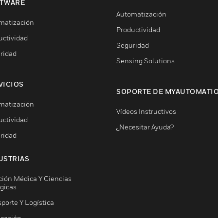
TWARE
Automatización
matización
Productividad
uctividad
Seguridad
ridad
Sensing Solutions
VICIOS
SOPORTE DE MYAUTOMATI
matización
Vídeos Instructivos
uctividad
¿Necesitar Ayuda?
ridad
USTRIAS
ción Médica Y Ciencias
ógicas
porte Y Logística
icación