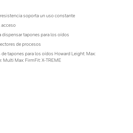
 resistencia soporta un uso constante
l acceso
dispensar tapones para los oídos
 sectores de procesos
 de tapones para los oídos Howard Leight: Max:
te: Multi Max: FirmFit: X-TREME