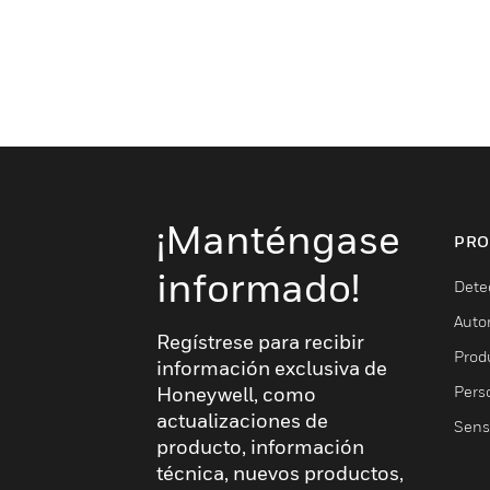
¡Manténgase
PRO
informado!
Dete
Auto
Regístrese para recibir
Produ
información exclusiva de
Pers
Honeywell, como
actualizaciones de
Sens
producto, información
técnica, nuevos productos,