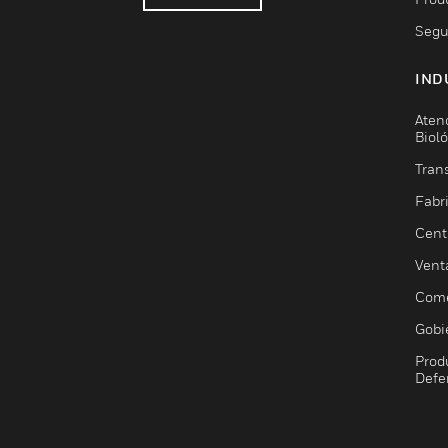
Segu
IND
Aten
Biol
Trans
Fabr
Cent
Vent
Come
Gobi
Prod
Defe