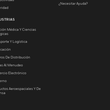
¿Necesitar Ayuda?
ridad
USTRIAS
ción Médica Y Ciencias
ógicas
porte Y Logística
icación
ros De Distribución
as Al Menudeo
rcio Electrónico
erno
uctos Aeroespaciales Y De
nsa