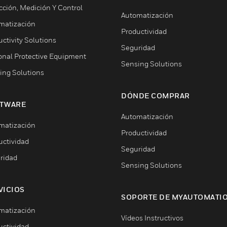
cción, Medición Y Control
Automatización
matización
Productividad
ctivity Solutions
Seguridad
onal Protective Equipment
Sensing Solutions
ing Solutions
DÓNDE COMPRAR
TWARE
Automatización
matización
Productividad
uctividad
Seguridad
ridad
Sensing Solutions
VICIOS
SOPORTE DE MYAUTOMATI
matización
Vídeos Instructivos
uctividad