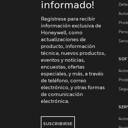
informado!
Dete
Auto
Regístrese para recibir
Produ
información exclusiva de
Pers
Honeywell, como
actualizaciones de
Sens
producto, información
técnica, nuevos productos,
SOF
eventos y noticias,
encuestas, ofertas
Auto
especiales, y más, a través
Prod
de teléfono, correo
electrónico, y otras formas
Segu
de comunicación
electrónica.
SER
Auto
SUSCRIBIRSE
Prod