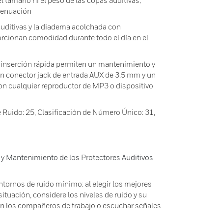
l tamaño ni el peso de las copas auditivas;
atenuación
 auditivas y la diadema acolchada con
rcionan comodidad durante todo el día en el
 inserción rápida permiten un mantenimiento y
un conector jack de entrada AUX de 3.5 mm y un
on cualquier reproductor de MP3 o dispositivo
 Ruido: 25, Clasificación de Número Único: 31,
y Mantenimiento de los Protectores Auditivos
ntornos de ruido mínimo: al elegir los mejores
situación, considere los niveles de ruido y su
n los compañeros de trabajo o escuchar señales