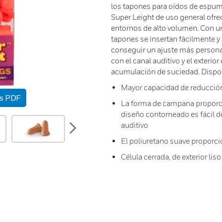
los tapones para oídos de espu
Super Leight de uso general ofre
entornos de alto volumen. Con 
tapones se insertan fácilmente y 
conseguir un ajuste más personal
con el canal auditivo y el exterior
acumulación de suciedad. Dispo
Mayor capacidad de reducción
as PDF
La forma de campana proporcio
diseño contorneado es fácil de 
next
auditivo
El poliuretano suave proporc
Célula cerrada, de exterior li