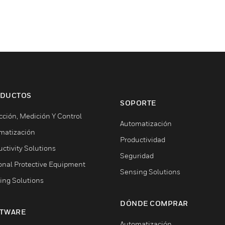
DUCTOS
SOPORTE
cción, Medición Y Control
Automatización
matización
Productividad
ctivity Solutions
Seguridad
onal Protective Equipment
Sensing Solutions
ing Solutions
DÓNDE COMPRAR
TWARE
Automatización