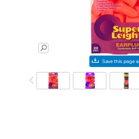
SEARCH
Save this page 
prev