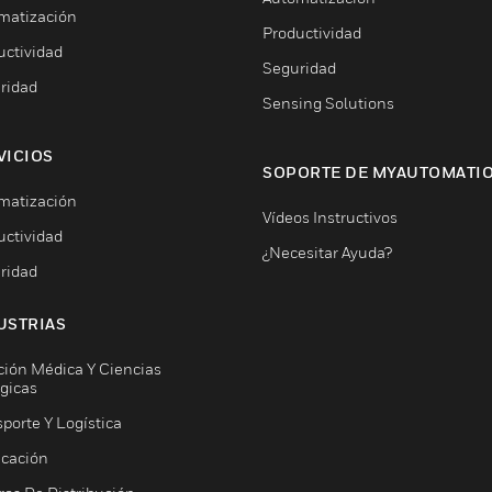
matización
Productividad
uctividad
Seguridad
ridad
Sensing Solutions
VICIOS
SOPORTE DE MYAUTOMATI
matización
Vídeos Instructivos
uctividad
¿Necesitar Ayuda?
ridad
USTRIAS
ción Médica Y Ciencias
ógicas
porte Y Logística
icación