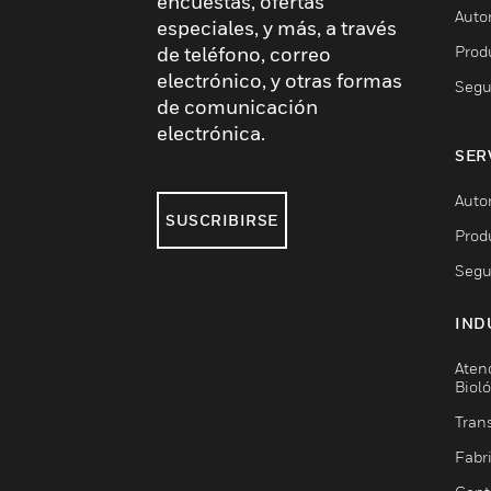
encuestas, ofertas
Auto
especiales, y más, a través
Prod
de teléfono, correo
electrónico, y otras formas
Segu
de comunicación
electrónica.
SER
Auto
SUSCRIBIRSE
Prod
Segu
IND
Aten
Biol
Trans
Fabr