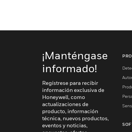
¡Manténgase
PRO
informado!
Dete
Auto
Regístrese para recibir
Produ
información exclusiva de
Pers
Honeywell, como
actualizaciones de
Sens
producto, información
técnica, nuevos productos,
SOF
eventos y noticias,