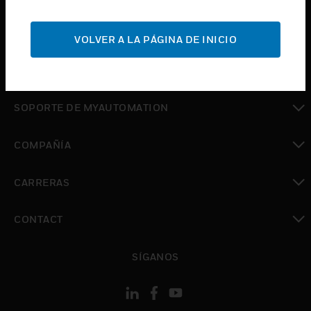
Cambiar vista
SOPORTE
VOLVER A LA PÁGINA DE INICIO
Cambiar vista
DÓNDE COMPRAR
Cambiar vista
SOPORTE DE MYAUTOMATION
Cambiar vista
COMPAÑÍA
Cambiar vista
CARRERAS
Cambiar vista
CONTACT
Cambiar vista
SÍGANOS