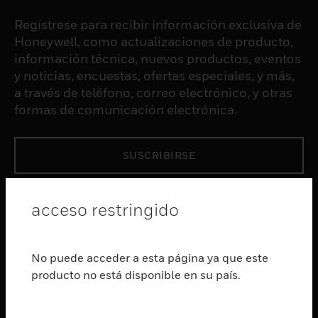
Regístrese para recibir información exclusiva de
Honeywell, como actualizaciones de producto,
información técnica, nuevos productos, eventos
y noticias, encuestas, ofertas especiales, y más,
a través de teléfono, correo electrónico, y otras
formas de comunicación electrónica.
SUSCRIBIRSE
PRODUCTOS
acceso restringido
Cambiar vista
SOFTWARE
No puede acceder a esta página ya que este
Cambiar vista
producto no está disponible en su país.
SERVICIOS
Cambiar vista
INDUSTRIAS