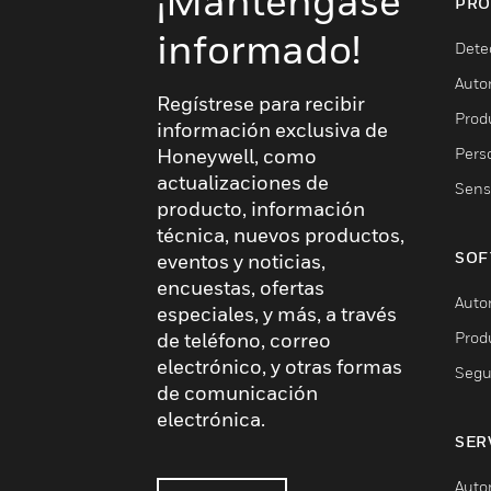
¡Manténgase
PRO
informado!
Dete
Auto
Regístrese para recibir
Produ
información exclusiva de
Pers
Honeywell, como
actualizaciones de
Sens
producto, información
técnica, nuevos productos,
SOF
eventos y noticias,
encuestas, ofertas
Auto
especiales, y más, a través
Prod
de teléfono, correo
electrónico, y otras formas
Segu
de comunicación
electrónica.
SER
Auto