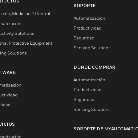
DUCTOS
SOPORTE
cción, Medición Y Control
Automatización
matización
Productividad
ctivity Solutions
Seguridad
onal Protective Equipment
Sensing Solutions
ing Solutions
DÓNDE COMPRAR
TWARE
Automatización
matización
Productividad
uctividad
Seguridad
ridad
Sensing Solutions
VICIOS
SOPORTE DE MYAUTOMATI
matización