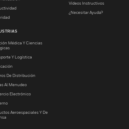
Vídeos Instructivos
uctividad
¿Necesitar Ayuda?
ridad
USTRIAS
ción Médica Y Ciencias
ógicas
porte Y Logística
icación
ros De Distribución
as Al Menudeo
rcio Electrónico
erno
uctos Aeroespaciales Y De
nsa