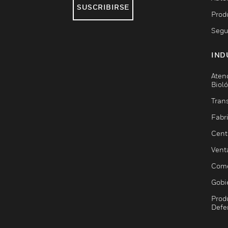
SUSCRIBIRSE
Prod
Segu
IND
Aten
Biol
Trans
Fabr
Cent
Vent
Come
Gobi
Prod
Defe