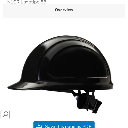
N10R Logotipo 53
Overview
SEARCH
Save this page as PDF