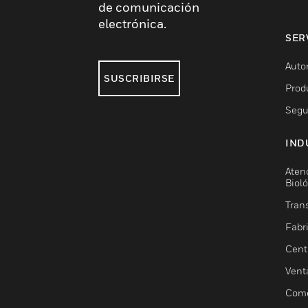
de comunicación
electrónica.
SER
Auto
SUSCRIBIRSE
Prod
Segu
IND
Aten
Biol
Trans
Fabr
Cent
Vent
Come