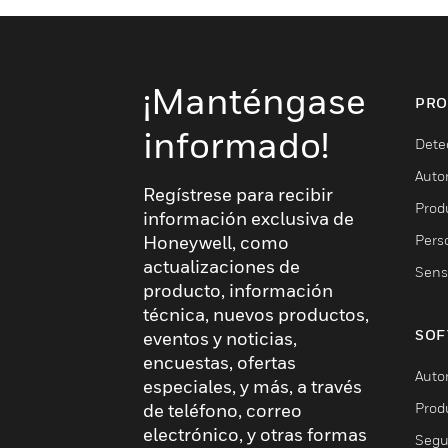
¡Manténgase
PRO
informado!
Dete
Auto
Regístrese para recibir
Produ
información exclusiva de
Pers
Honeywell, como
actualizaciones de
Sens
producto, información
técnica, nuevos productos,
SOF
eventos y noticias,
encuestas, ofertas
Auto
especiales, y más, a través
Prod
de teléfono, correo
electrónico, y otras formas
Segu