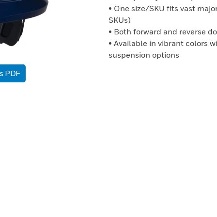
• One size/SKU fits vast major
SKUs)
• Both forward and reverse d
• Available in vibrant colors 
suspension options
as PDF