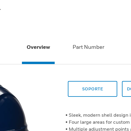
7
Overview
Part Number
SOPORTE
D
• Sleek, modern shell design i
• Four large areas for custom
• Multiple adjustment points 