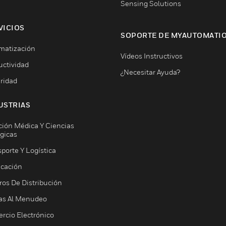
Sensing Solutions
VICIOS
SOPORTE DE MYAUTOMATI
matización
Vídeos Instructivos
uctividad
¿Necesitar Ayuda?
ridad
USTRIAS
ción Médica Y Ciencias
ógicas
porte Y Logística
icación
ros De Distribución
as Al Menudeo
rcio Electrónico