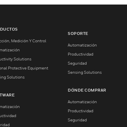
DUCTOS
SOPORTE
cción, Medición Y Control
Automatización
matización
Productividad
ctivity Solutions
Seguridad
onal Protective Equipment
Sensing Solutions
ing Solutions
DÓNDE COMPRAR
TWARE
Automatización
matización
Productividad
uctividad
Seguridad
ridad