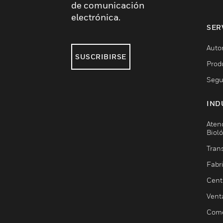
de comunicación
electrónica.
SER
Auto
SUSCRIBIRSE
Prod
Segu
IND
Aten
Biol
Trans
Fabr
Cent
Vent
Come