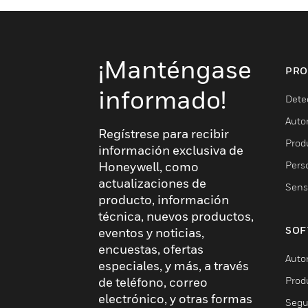
¡Manténgase
PRO
informado!
Dete
Auto
Regístrese para recibir
Produ
información exclusiva de
Pers
Honeywell, como
actualizaciones de
Sens
producto, información
técnica, nuevos productos,
SOF
eventos y noticias,
encuestas, ofertas
Auto
especiales, y más, a través
Prod
de teléfono, correo
electrónico, y otras formas
Segu