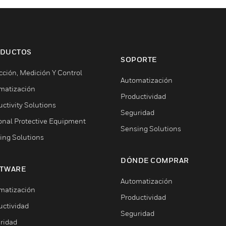
DUCTOS
SOPORTE
cción, Medición Y Control
Automatización
matización
Productividad
ctivity Solutions
Seguridad
onal Protective Equipment
Sensing Solutions
ing Solutions
DÓNDE COMPRAR
TWARE
Automatización
matización
Productividad
uctividad
Seguridad
ridad