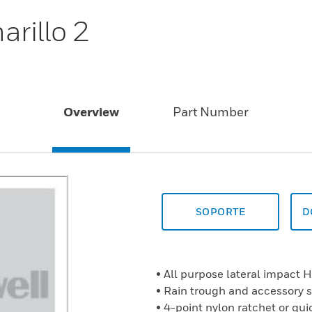
rillo 2
Overview
Part Number
SOPORTE
D
• All purpose lateral impact 
• Rain trough and accessory s
• 4-point nylon ratchet or qui