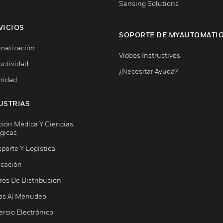
Sensing Solutions
VICIOS
SOPORTE DE MYAUTOMATI
matización
Vídeos Instructivos
uctividad
¿Necesitar Ayuda?
ridad
USTRIAS
ción Médica Y Ciencias
ógicas
porte Y Logística
icación
ros De Distribución
as Al Menudeo
rcio Electrónico