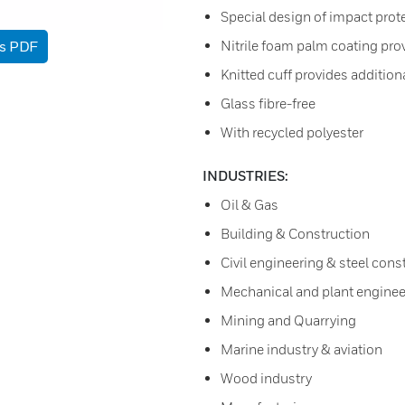
Special design of impact prote
as PDF
Nitrile foam palm coating prov
Knitted cuff provides addition
Glass fibre-free
With recycled polyester
INDUSTRIES:
Oil & Gas
Building & Construction
Civil engineering & steel cons
Mechanical and plant enginee
Mining and Quarrying
Marine industry & aviation
Wood industry