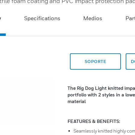
nitrile foam coating and PVC impact protection pa
w
Specifications
Medios
Par
SOPORTE
D
The Rig Dog Light knitted imp
portfolio with 2 styles in a low
material
FEATURES & BENEFITS:
Seamlessly knitted highly comf