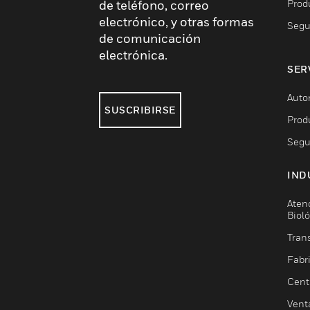
Prod
de teléfono, correo
electrónico, y otras formas
Segu
de comunicación
electrónica.
SER
Auto
SUSCRIBIRSE
Prod
Segu
IND
Aten
Biol
Trans
Fabr
Cent
Vent