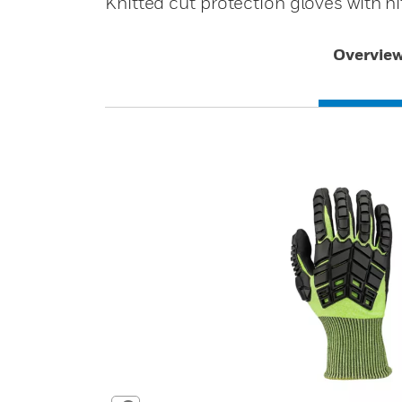
Knitted cut protection gloves with 
Overvie