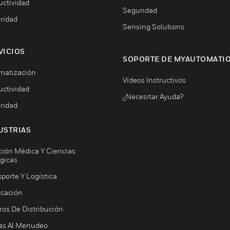
uctividad
Seguridad
ridad
Sensing Solutions
VICIOS
SOPORTE DE MYAUTOMATI
matización
Vídeos Instructivos
uctividad
¿Necesitar Ayuda?
ridad
USTRIAS
ción Médica Y Ciencias
ógicas
porte Y Logística
icación
ros De Distribución
as Al Menudeo