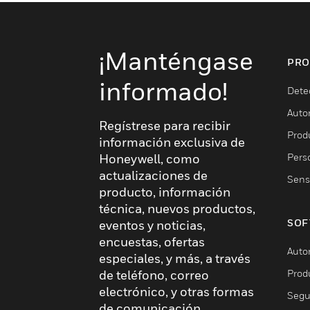
¡Manténgase
PRO
informado!
Dete
Auto
Regístrese para recibir
Produ
información exclusiva de
Pers
Honeywell, como
actualizaciones de
Sens
producto, información
técnica, nuevos productos,
SOF
eventos y noticias,
encuestas, ofertas
Auto
especiales, y más, a través
Prod
de teléfono, correo
electrónico, y otras formas
Segu
de comunicación