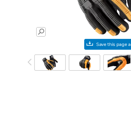
SEARCH
Save this page 
prev