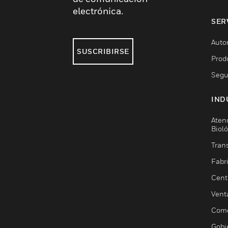
electrónica.
SER
Auto
SUSCRIBIRSE
Prod
Segu
IND
Aten
Biol
Trans
Fabr
Cent
Vent
Come
Gobi