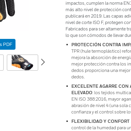
impactos, cumplen la norma EN38
más alto nivel de protección con
publicará en 2019. Las capas adi
nivel de corte ISO F, protegen con
Fabricados para ser altamente tra
lo que son cómodos de llevar dur
as PDF
PROTECCIÓN CONTRA IMP
TPR (hule termoplástico) refo
mejora la absorción de energí
next
mejor protección contra los i
dedos proporciona una mejor 
dedos.
EXCELENTE AGARRE CON A
ELEVADO
: los tejidos multic
EN ISO 388:2016, mayor agarre
abrasión de nivel 4 (una sola 
confianza y el control sobre l
FLEXIBILIDAD Y CONFORT
control de la humedad para un