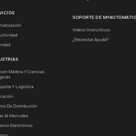
VICIOS
SOPORTE DE MYAUTOMATI
matización
Vídeos Instructivos
uctividad
¿Necesitar Ayuda?
ridad
USTRIAS
ción Médica Y Ciencias
ógicas
porte Y Logística
icación
ros De Distribución
as Al Menudeo
rcio Electrónico
erno