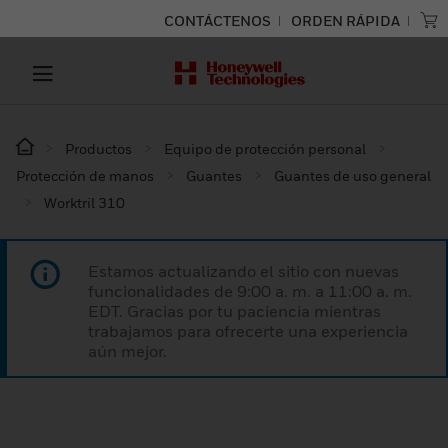
CONTÁCTENOS
ORDEN RÁPIDA
Productos
Equipo de protección personal
Protección de manos
Guantes
Guantes de uso general
Worktril 310
Estamos actualizando el sitio con nuevas
funcionalidades de 9:00 a. m. a 11:00 a. m.
EDT. Gracias por tu paciencia mientras
trabajamos para ofrecerte una experiencia
aún mejor.