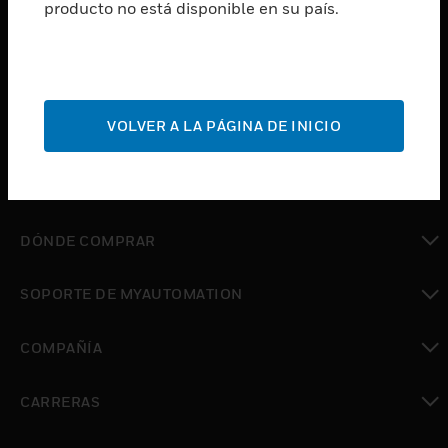
producto no está disponible en su país.
Cambiar vista
SOFTWARE
Cambiar vista
SERVICIOS
Cambiar vista
VOLVER A LA PÁGINA DE INICIO
INDUSTRIAS
Cambiar vista
SOPORTE
Cambiar vista
DÓNDE COMPRAR
Cambiar vista
SOPORTE DE MYAUTOMATION
Cambiar vista
COMPAÑÍA
Cambiar vista
CARRERAS
Cambiar vista