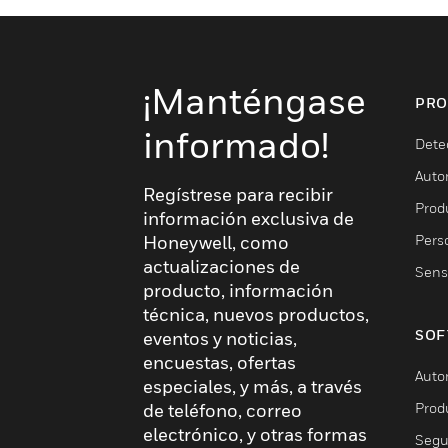
¡Manténgase
PRO
informado!
Dete
Auto
Regístrese para recibir
Produ
información exclusiva de
Pers
Honeywell, como
actualizaciones de
Sens
producto, información
técnica, nuevos productos,
SOF
eventos y noticias,
encuestas, ofertas
Auto
especiales, y más, a través
Prod
de teléfono, correo
electrónico, y otras formas
Segu