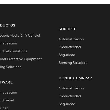
DUCTOS
SOPORTE
cción, Medición Y Control
Automatización
matización
Productividad
ctivity Solutions
Seguridad
onal Protective Equipment
Sensing Solutions
ing Solutions
DÓNDE COMPRAR
TWARE
Automatización
matización
Productividad
uctividad
Seguridad
ridad