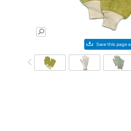
SEARCH
Save this page 
prev