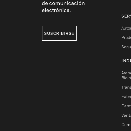
de comunicación
electrónica.
SER
Auto
SUSCRIBIRSE
Prod
Segu
IND
Aten
Biol
Trans
Fabr
Cent
Vent
Come