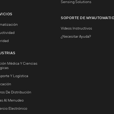
Sensing Solutions
VICIOS
SOPORTE DE MYAUTOMATI
matización
Vídeos Instructivos
uctividad
¿Necesitar Ayuda?
ridad
USTRIAS
ción Médica Y Ciencias
ógicas
porte Y Logística
icación
ros De Distribución
as Al Menudeo
rcio Electrónico