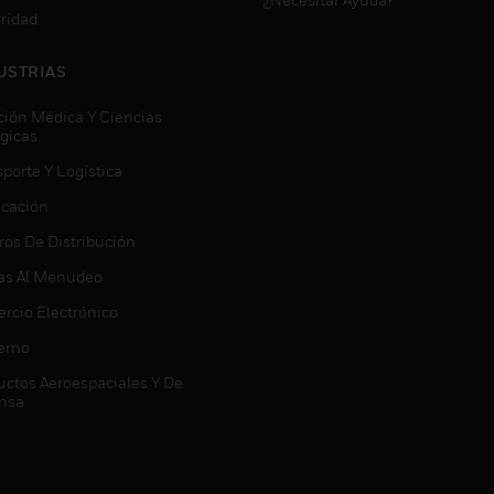
ridad
USTRIAS
ción Médica Y Ciencias
ógicas
porte Y Logística
icación
ros De Distribución
as Al Menudeo
rcio Electrónico
erno
uctos Aeroespaciales Y De
nsa