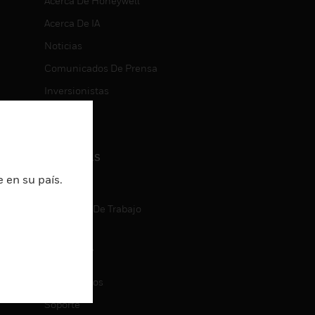
Acerca De Honeywell
Acerca De IA
Noticias
Comunicados De Prensa
Inversionistas
Eventos
CARRERAS
 en su país.
Carreras
Búsqueda De Trabajo
CONTACT
ON
Contáctenos
Soporte