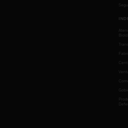
Segu
IND
Aten
Biol
Trans
Fabr
Cent
Vent
Come
Gobi
Prod
Defe