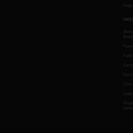
Segu
IND
Aten
Biol
Trans
Fabr
Cent
Vent
Come
Gobi
Prod
Defe