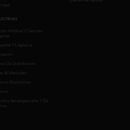
ridad
USTRIAS
ción Médica Y Ciencias
ógicas
porte Y Logística
icación
ros De Distribución
as Al Menudeo
rcio Electrónico
erno
uctos Aeroespaciales Y De
nsa