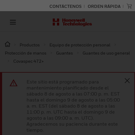
CONTÁCTENOS
ORDEN RÁPIDA
Productos
Equipo de protección personal
Protección de manos
Guantes
Guantes de uso general
Covaspec 472+
Este sitio está programado para
mantenimiento planificado desde el
sábado 8 de agosto a las 07:00 p. m. EST
hasta el domingo 9 de agosto a las 05:00
a. m. EST (del sábado 8 de agosto a las
11:00 p. m. UTC hasta el domingo 9 de
agosto a las 09:00 a. m. UTC).
Agradecemos su paciencia durante este
tiempo.