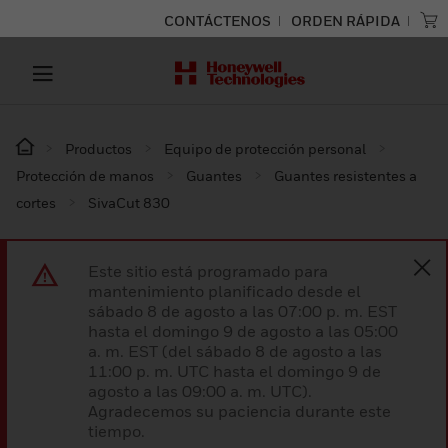
CONTÁCTENOS
ORDEN RÁPIDA
Productos
Equipo de protección personal
Protección de manos
Guantes
Guantes resistentes a
cortes
SivaCut 830
Este sitio está programado para
mantenimiento planificado desde el
sábado 8 de agosto a las 07:00 p. m. EST
hasta el domingo 9 de agosto a las 05:00
a. m. EST (del sábado 8 de agosto a las
11:00 p. m. UTC hasta el domingo 9 de
agosto a las 09:00 a. m. UTC).
Agradecemos su paciencia durante este
tiempo.