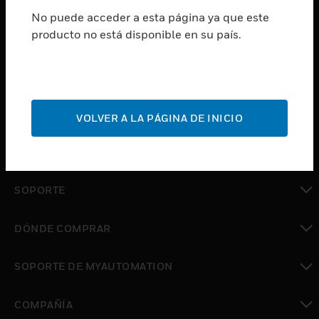
No puede acceder a esta página ya que este
producto no está disponible en su país.
PRODUCTOS
Cambiar vista
SOFTWARE
Cambiar vista
SERVICIOS
VOLVER A LA PÁGINA DE INICIO
Cambiar vista
INDUSTRIAS
Cambiar vista
SOPORTE
Cambiar vista
DÓNDE COMPRAR
Cambiar vista
SOPORTE DE MYAUTOMATION
Cambiar vista
COMPAÑÍA