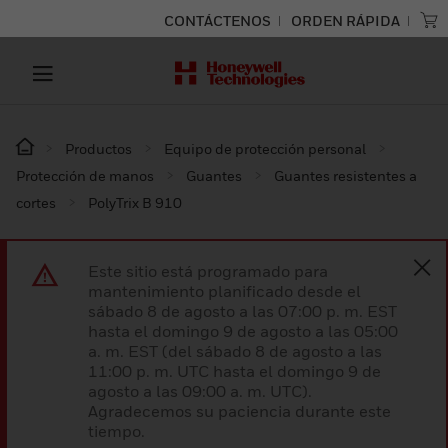
CONTÁCTENOS
ORDEN RÁPIDA
Productos
Equipo de protección personal
Protección de manos
Guantes
Guantes resistentes a
cortes
PolyTrix B 910
Este sitio está programado para
mantenimiento planificado desde el
sábado 8 de agosto a las 07:00 p. m. EST
hasta el domingo 9 de agosto a las 05:00
a. m. EST (del sábado 8 de agosto a las
11:00 p. m. UTC hasta el domingo 9 de
agosto a las 09:00 a. m. UTC).
Agradecemos su paciencia durante este
tiempo.