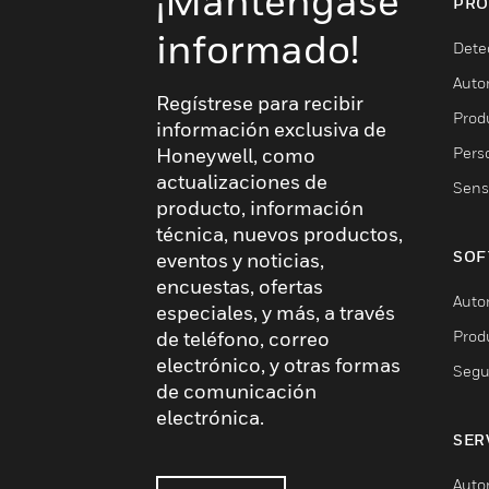
¡Manténgase
PRO
informado!
Dete
Auto
Regístrese para recibir
Produ
información exclusiva de
Pers
Honeywell, como
actualizaciones de
Sens
producto, información
técnica, nuevos productos,
SOF
eventos y noticias,
encuestas, ofertas
Auto
especiales, y más, a través
Prod
de teléfono, correo
electrónico, y otras formas
Segu
de comunicación
electrónica.
SER
Auto