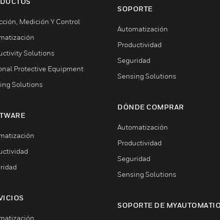
DUCTOS
SOPORTE
cción, Medición Y Control
Automatización
matización
Productividad
ctivity Solutions
Seguridad
onal Protective Equipment
Sensing Solutions
ing Solutions
DÓNDE COMPRAR
TWARE
Automatización
matización
Productividad
uctividad
Seguridad
ridad
Sensing Solutions
VICIOS
SOPORTE DE MYAUTOMATI
matización