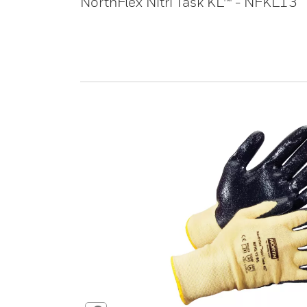
NorthFlex Nitri Task KL™ - NFKL13