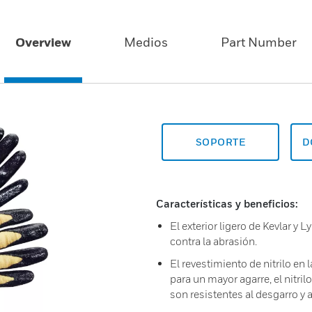
Overview
Medios
Part Number
SOPORTE
D
Características y beneficios:
El exterior ligero de Kevlar y
contra la abrasión.
El revestimiento de nitrilo en 
para un mayor agarre, el nitri
son resistentes al desgarro y al