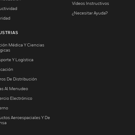
Vídeos Instructivos
uctividad
¿Necesitar Ayuda?
ridad
USTRIAS
ción Médica Y Ciencias
ógicas
porte Y Logística
icación
ros De Distribución
as Al Menudeo
rcio Electrónico
erno
uctos Aeroespaciales Y De
nsa