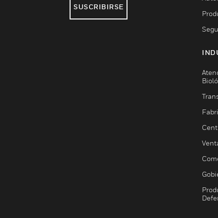
SUSCRIBIRSE
Prod
Segu
IND
Aten
Biol
Trans
Fabr
Cent
Vent
Come
Gobi
Prod
Defe