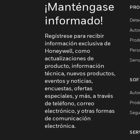
¡Manténgase
PRO
informado!
Dete
Auto
Regístrese para recibir
Produ
información exclusiva de
Pers
Honeywell, como
actualizaciones de
Sens
producto, información
técnica, nuevos productos,
SOF
eventos y noticias,
encuestas, ofertas
Auto
especiales, y más, a través
Prod
de teléfono, correo
electrónico, y otras formas
Segu
de comunicación
electrónica.
SER