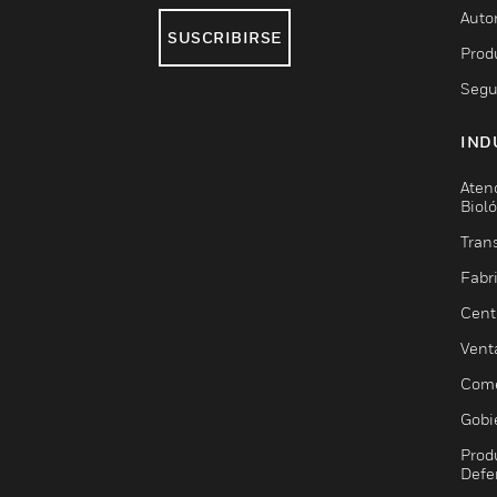
Auto
SUSCRIBIRSE
Prod
Segu
IND
Aten
Biol
Trans
Fabr
Cent
Vent
Come
Gobi
Prod
Defe