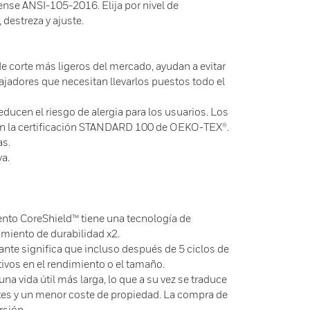
nse ANSI-105-2016. Elija por nivel de
 destreza y ajuste.
e corte más ligeros del mercado, ayudan a evitar
bajadores que necesitan llevarlos puestos todo el
educen el riesgo de alergia para los usuarios. Los
n la certificación STANDARD 100 de OEKO-TEX®.
as.
va.
ento CoreShield™ tiene una tecnología de
imiento de durabilidad x2.
uante significa que incluso después de 5 ciclos de
tivos en el rendimiento o el tamaño.
a vida útil más larga, lo que a su vez se traduce
es y un menor coste de propiedad. La compra de
rsión.