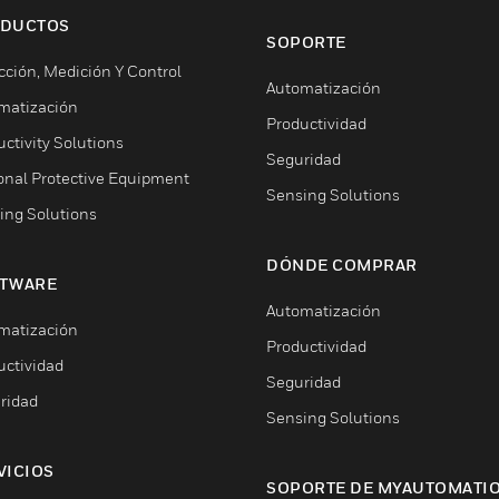
DUCTOS
SOPORTE
cción, Medición Y Control
Automatización
matización
Productividad
ctivity Solutions
Seguridad
onal Protective Equipment
Sensing Solutions
ing Solutions
DÓNDE COMPRAR
TWARE
Automatización
matización
Productividad
uctividad
Seguridad
ridad
Sensing Solutions
VICIOS
SOPORTE DE MYAUTOMATI