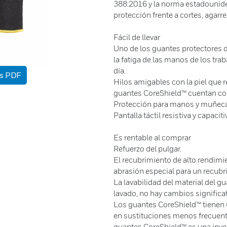
388:2016 y la norma estadounide
protección frente a cortes, agarre,
Fácil de llevar
Uno de los guantes protectores d
la fatiga de las manos de los tra
día.
as PDF
Hilos amigables con la piel que r
guantes CoreShield™ cuentan co
Protección para manos y muñec
Pantalla táctil resistiva y capaciti
Es rentable al comprar
Refuerzo del pulgar.
El recubrimiento de alto rendimi
abrasión especial para un recubr
La lavabilidad del material del g
lavado, no hay cambios significa
Los guantes CoreShield™ tienen un
en sustituciones menos frecuent
guantes CoreShield™ es una inve