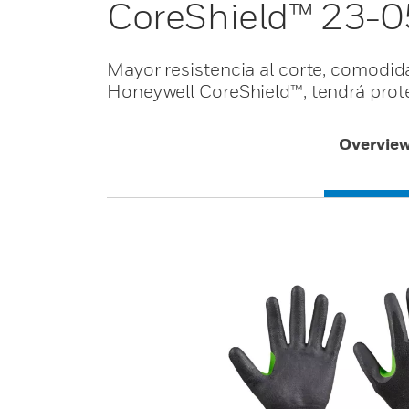
CoreShield™ 23-
Mayor resistencia al corte, comodida
Honeywell CoreShield™, tendrá prot
Overvie