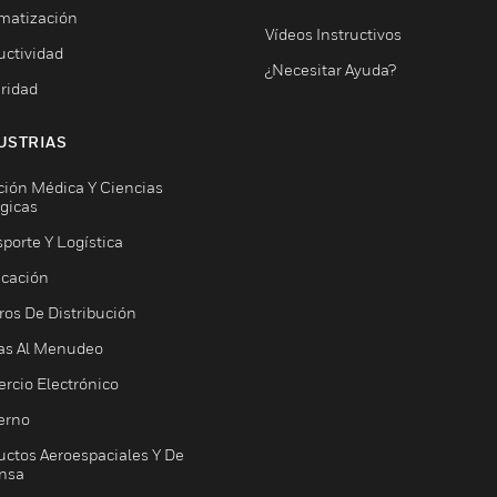
matización
Vídeos Instructivos
uctividad
¿Necesitar Ayuda?
ridad
USTRIAS
ción Médica Y Ciencias
ógicas
porte Y Logística
icación
ros De Distribución
as Al Menudeo
rcio Electrónico
erno
uctos Aeroespaciales Y De
nsa