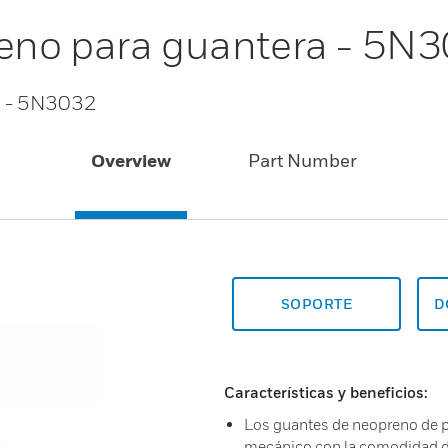
eno para guantera - 5N
a - 5N3032
Overview
Part Number
SOPORTE
D
Características y beneficios:
Los guantes de neopreno de p
mecánico con la comodidad de