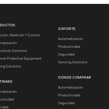
DUCTOS
SOPORTE
cción, Medición Y Control
Automatización
matización
Productividad
ctivity Solutions
Seguridad
onal Protective Equipment
Sensing Solutions
ing Solutions
DÓNDE COMPRAR
TWARE
Automatización
matización
Productividad
uctividad
Seguridad
ridad