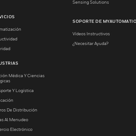
Sensing Solutions
VICIOS
SOPORTE DE MYAUTOMATI
matización
Vídeos Instructivos
uctividad
¿Necesitar Ayuda?
ridad
USTRIAS
ción Médica Y Ciencias
ógicas
porte Y Logística
icación
ros De Distribución
as Al Menudeo
rcio Electrónico