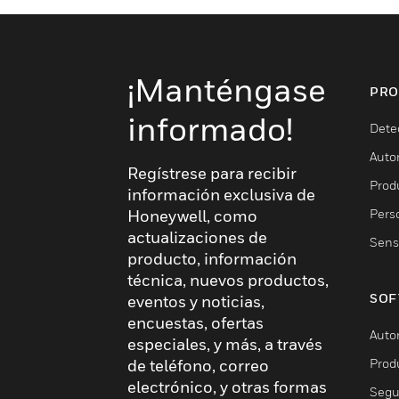
¡Manténgase
PRO
informado!
Dete
Auto
Regístrese para recibir
Produ
información exclusiva de
Pers
Honeywell, como
actualizaciones de
Sens
producto, información
técnica, nuevos productos,
SOF
eventos y noticias,
encuestas, ofertas
Auto
especiales, y más, a través
Prod
de teléfono, correo
electrónico, y otras formas
Segu