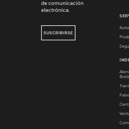
de comunicación
electrónica.
SER
Auto
SUSCRIBIRSE
Prod
Segu
IND
Aten
Biol
Trans
Fabr
Cent
Vent
Come