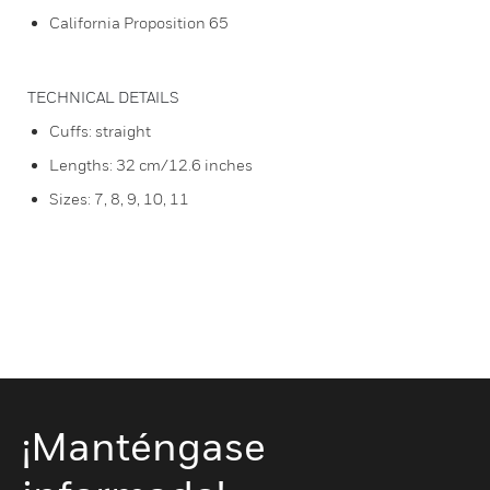
California Proposition 65
TECHNICAL DETAILS
Cuffs: straight
Lengths: 32 cm/12.6 inches
Sizes: 7, 8, 9, 10, 11
¡Manténgase