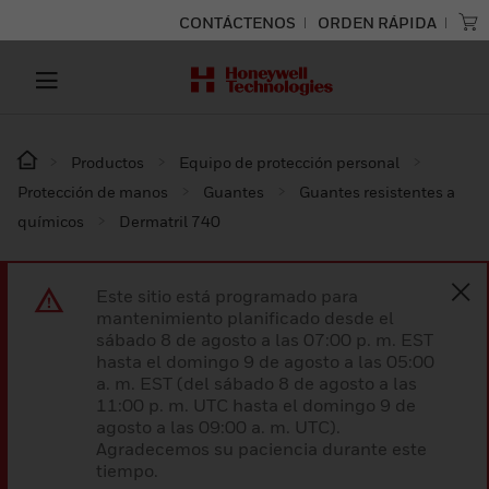
CONTÁCTENOS
ORDEN RÁPIDA
Productos
Equipo de protección personal
Protección de manos
Guantes
Guantes resistentes a
químicos
Dermatril 740
Este sitio está programado para
mantenimiento planificado desde el
sábado 8 de agosto a las 07:00 p. m. EST
hasta el domingo 9 de agosto a las 05:00
a. m. EST (del sábado 8 de agosto a las
11:00 p. m. UTC hasta el domingo 9 de
agosto a las 09:00 a. m. UTC).
Agradecemos su paciencia durante este
tiempo.