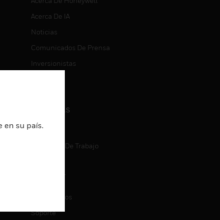
Acerca De Honeywell
Acerca De IA
Noticias
Comunicados De Prensa
Inversionistas
Eventos
CARRERAS
 en su país.
Carreras
Búsqueda De Trabajo
CONTACT
ON
Contáctenos
Soporte