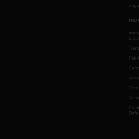
Segu
IND
Aten
Biol
Trans
Fabr
Cent
Vent
Come
Gobi
Prod
Defe