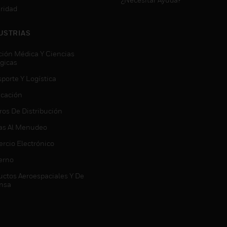
ridad
USTRIAS
ción Médica Y Ciencias
ógicas
porte Y Logística
icación
ros De Distribución
as Al Menudeo
rcio Electrónico
erno
uctos Aeroespaciales Y De
nsa