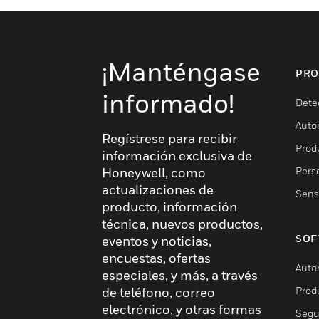
¡Manténgase
PRO
informado!
Dete
Auto
Regístrese para recibir
Produ
información exclusiva de
Pers
Honeywell, como
actualizaciones de
Sens
producto, información
técnica, nuevos productos,
SOF
eventos y noticias,
encuestas, ofertas
Auto
especiales, y más, a través
Prod
de teléfono, correo
electrónico, y otras formas
Segu