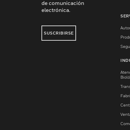
de comunicación
electrónica.
SER
Auto
SUSCRIBIRSE
Prod
Segu
IND
Aten
Biol
Trans
Fabr
Cent
Vent
Come