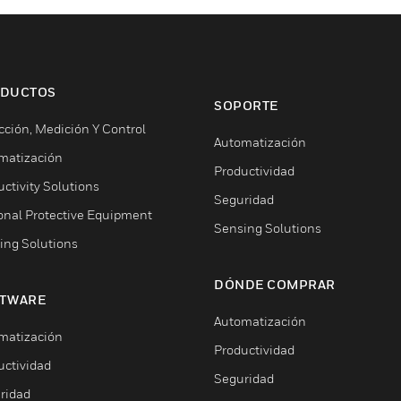
DUCTOS
SOPORTE
cción, Medición Y Control
Automatización
matización
Productividad
ctivity Solutions
Seguridad
onal Protective Equipment
Sensing Solutions
ing Solutions
DÓNDE COMPRAR
TWARE
Automatización
matización
Productividad
uctividad
Seguridad
ridad