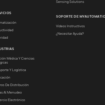
Sensing Solutions
VICIOS
SOPORTE DE MYAUTOMATI
matización
Vídeos Instructivos
uctividad
¿Necesitar Ayuda?
ridad
USTRIAS
ción Médica Y Ciencias
ógicas
porte Y Logística
icación
ros De Distribución
as Al Menudeo
rcio Electrónico