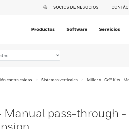
SOCIOS DE NEGOCIOS
CONTÁC
Productos
Software
Servicios
ión contra caídas
Sistemas verticales
Miller Vi-Go™ Kits - M
 - Manual pass-through - 
ension