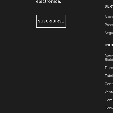
electrónica.
SER
Auto
SUSCRIBIRSE
Prod
Segu
IND
Aten
Biol
Trans
Fabr
Cent
Vent
Come
Gobi