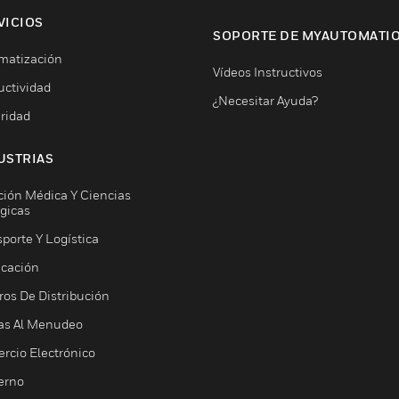
VICIOS
SOPORTE DE MYAUTOMATI
matización
Vídeos Instructivos
uctividad
¿Necesitar Ayuda?
ridad
USTRIAS
ción Médica Y Ciencias
ógicas
porte Y Logística
icación
ros De Distribución
as Al Menudeo
rcio Electrónico
erno