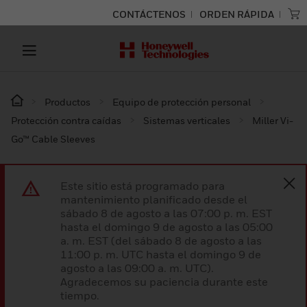
CONTÁCTENOS
ORDEN RÁPIDA
Productos
Equipo de protección personal
Protección contra caídas
Sistemas verticales
Miller Vi-
Go™ Cable Sleeves
Este sitio está programado para
mantenimiento planificado desde el
sábado 8 de agosto a las 07:00 p. m. EST
hasta el domingo 9 de agosto a las 05:00
a. m. EST (del sábado 8 de agosto a las
11:00 p. m. UTC hasta el domingo 9 de
agosto a las 09:00 a. m. UTC).
Agradecemos su paciencia durante este
tiempo.