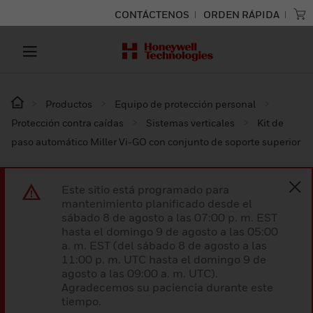
CONTÁCTENOS
ORDEN RÁPIDA
Productos
Equipo de protección personal
Protección contra caídas
Sistemas verticales
Kit de
paso automático Miller Vi-GO con conjunto de soporte superior
Este sitio está programado para
mantenimiento planificado desde el
sábado 8 de agosto a las 07:00 p. m. EST
hasta el domingo 9 de agosto a las 05:00
a. m. EST (del sábado 8 de agosto a las
11:00 p. m. UTC hasta el domingo 9 de
agosto a las 09:00 a. m. UTC).
Agradecemos su paciencia durante este
tiempo.