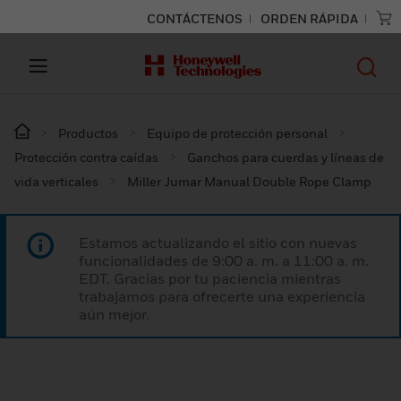
CONTÁCTENOS
ORDEN RÁPIDA
Productos
Equipo de protección personal
Protección contra caídas
Ganchos para cuerdas y líneas de
vida verticales
Miller Jumar Manual Double Rope Clamp
Estamos actualizando el sitio con nuevas
funcionalidades de 9:00 a. m. a 11:00 a. m.
EDT. Gracias por tu paciencia mientras
trabajamos para ofrecerte una experiencia
aún mejor.