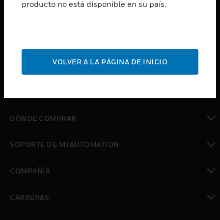
producto no está disponible en su país.
Cambiar vista
SOFTWARE
Cambiar vista
SERVICIOS
Cambiar vista
VOLVER A LA PÁGINA DE INICIO
INDUSTRIAS
Cambiar vista
SOPORTE
Cambiar vista
DÓNDE COMPRAR
Cambiar vista
SOPORTE DE MYAUTOMATION
Cambiar vista
COMPAÑÍA
Cambiar vista
CARRERAS
Cambiar vista