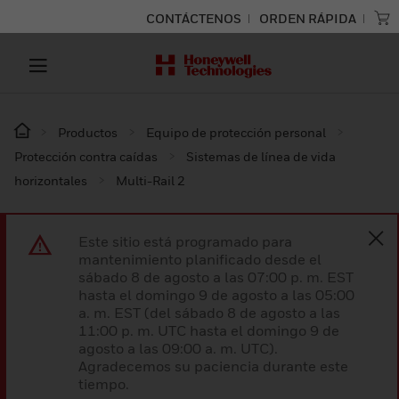
CONTÁCTENOS
ORDEN RÁPIDA
Productos
Equipo de protección personal
Protección contra caídas
Sistemas de línea de vida
horizontales
Multi-Rail 2
Este sitio está programado para
mantenimiento planificado desde el
sábado 8 de agosto a las 07:00 p. m. EST
hasta el domingo 9 de agosto a las 05:00
a. m. EST (del sábado 8 de agosto a las
11:00 p. m. UTC hasta el domingo 9 de
agosto a las 09:00 a. m. UTC).
Agradecemos su paciencia durante este
tiempo.