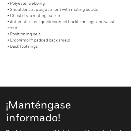
• Polyester webbing.
• Shoulder strap adjustment with mating buckle.
• Chest strap mating buckle.
• Automatic steel quick connect buckle on legs and waist
strap.
• Positioning belt.
• ErgoArmor™ padded back shield
• Back tool rings.
¡Manténgase
informado!