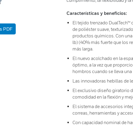
cumplimiento, la flexibilidad y l
Características y beneficios:
El tejido trenzado DualTech™ d
as PDF
de poliéster suave, texturizado 
productos químicos. Con una 
lb) (40% más fuerte que los re
más larga.
El nuevo acolchado en la espa
óptimo, a la vez que proporci
hombros cuando se lleva una
Las innovadoras hebillas de le
El exclusivo diseño giratorio
comodidad en la flexión y mej
El sistema de accesorios int
correas, herramientas y acces
Con capacidad nominal de has