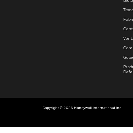
Biol
Trans
Fabr
Cent
Vent
Come
Gobi
Prod
Defe
Copyright © 2026 Honeywell International Inc