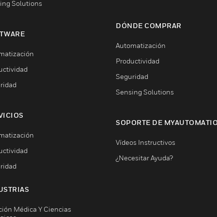
ing Solutions
DÓNDE COMPRAR
TWARE
Automatización
matización
Productividad
uctividad
Seguridad
ridad
Sensing Solutions
VICIOS
SOPORTE DE MYAUTOMATI
matización
Vídeos Instructivos
uctividad
¿Necesitar Ayuda?
ridad
USTRIAS
ción Médica Y Ciencias