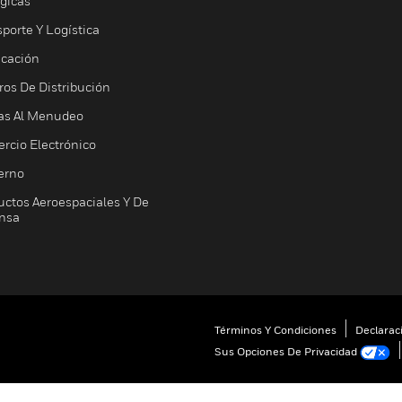
ógicas
porte Y Logística
icación
ros De Distribución
as Al Menudeo
rcio Electrónico
erno
uctos Aeroespaciales Y De
nsa
Términos Y Condiciones
Declarac
Sus Opciones De Privacidad