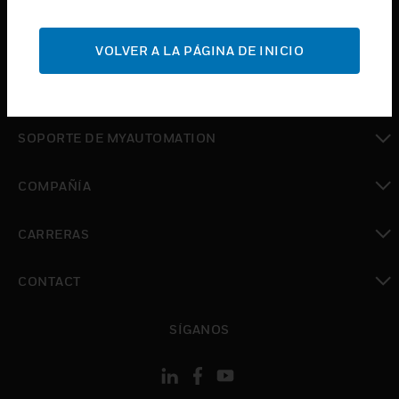
Cambiar vista
SOPORTE
VOLVER A LA PÁGINA DE INICIO
Cambiar vista
DÓNDE COMPRAR
Cambiar vista
SOPORTE DE MYAUTOMATION
Cambiar vista
COMPAÑÍA
Cambiar vista
CARRERAS
Cambiar vista
CONTACT
Cambiar vista
SÍGANOS