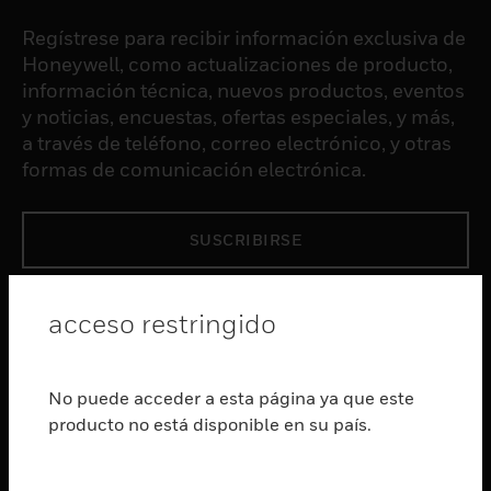
Regístrese para recibir información exclusiva de
Honeywell, como actualizaciones de producto,
información técnica, nuevos productos, eventos
y noticias, encuestas, ofertas especiales, y más,
a través de teléfono, correo electrónico, y otras
formas de comunicación electrónica.
SUSCRIBIRSE
PRODUCTOS
acceso restringido
Cambiar vista
SOFTWARE
No puede acceder a esta página ya que este
Cambiar vista
producto no está disponible en su país.
SERVICIOS
Cambiar vista
INDUSTRIAS