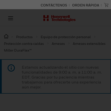
CONTÁCTENOS
ORDEN RÁPIDA
Productos
Equipo de protección personal
Protección contra caídas
Arneses
Arneses extensibles
Miller DuraFlex™
Estamos actualizando el sitio con nuevas
funcionalidades de 9:00 a. m. a 11:00 a. m.
EDT. Gracias por tu paciencia mientras
trabajamos para ofrecerte una experiencia
aún mejor.