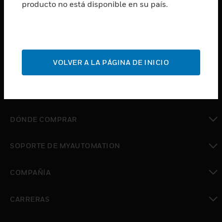
producto no está disponible en su país.
Cambiar vista
SOFTWARE
Cambiar vista
SERVICIOS
Cambiar vista
VOLVER A LA PÁGINA DE INICIO
INDUSTRIAS
Cambiar vista
SOPORTE
Cambiar vista
DÓNDE COMPRAR
Cambiar vista
SOPORTE DE MYAUTOMATION
Cambiar vista
COMPAÑÍA
Cambiar vista
CARRERAS
Cambiar vista