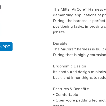
The Miller AirCore™ Harness w
demanding applications of pro
D-ring: the harness is perfect
positioning tasks: improving 
jobsite.
Durable
as PDF
The AirCore™ harness is built
D-ring that is highly corrosion-
Ergonomic Design
Its contoured design minimize
back: and inner thighs to re
Features & Benefits:
• Comfortable
• Open-core padding technolog
control