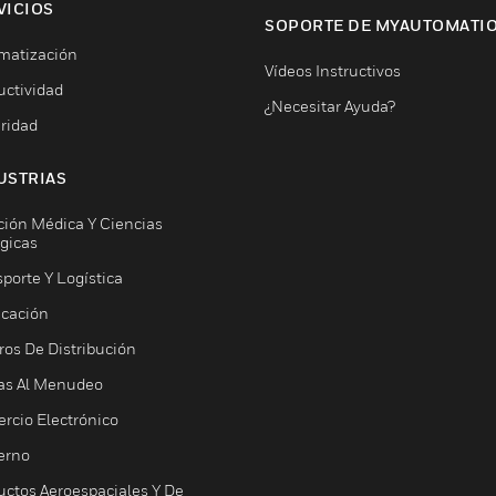
VICIOS
SOPORTE DE MYAUTOMATI
matización
Vídeos Instructivos
uctividad
¿Necesitar Ayuda?
ridad
USTRIAS
ción Médica Y Ciencias
ógicas
porte Y Logística
icación
ros De Distribución
as Al Menudeo
rcio Electrónico
erno
uctos Aeroespaciales Y De