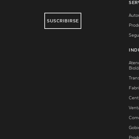
SER
Auto
SUSCRIBIRSE
Prod
Segu
IND
Aten
Biol
Trans
Fabr
Cent
Vent
Come
Gobi
Prod