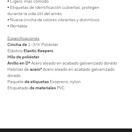
• Ligero: más cómodo
• Etiquetas de identificación cubiertas: protegen
durante la vida útil del arnés
• Nueva cincha de colores vibrantes y distintivos
• Rentable
Especificaciones
Cincha de
1-3/4' Poliéster
Elástico
Elastic Keepers
Hilo de poliéster
Anillo en D*
Acero aleado en acabado galvanizado dorado
Hebillas de
acero*
Acero aleado en acabado galvanizado
dorado
Paquete
de etiquetas
Evopreno, nylon
Etiquetado
de materiales
PVC