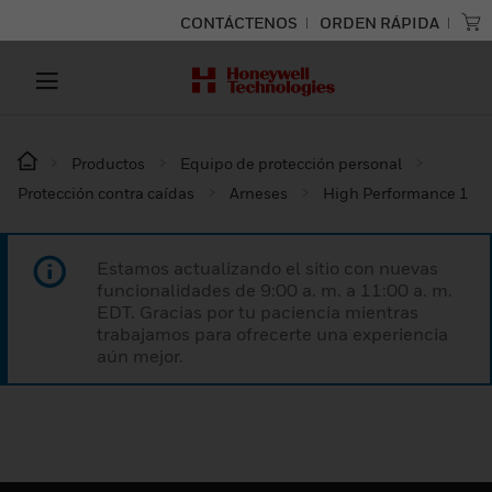
CONTÁCTENOS
ORDEN RÁPIDA
Productos
Equipo de protección personal
Protección contra caídas
Arneses
High Performance 1
Estamos actualizando el sitio con nuevas
funcionalidades de 9:00 a. m. a 11:00 a. m.
EDT. Gracias por tu paciencia mientras
trabajamos para ofrecerte una experiencia
aún mejor.