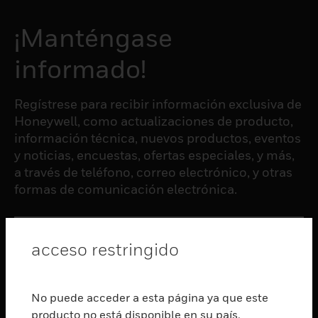
¡Manténgase
informado!
Regístrese para recibir información exclusiva de
Honeywell, como actualizaciones de producto,
información técnica, nuevos productos, eventos
y noticias, encuestas, ofertas especiales, y más,
a través de teléfono, correo electrónico, y otras
formas de comunicación electrónica.
SUSCRIBIRSE
acceso restringido
PRODUCTOS
No puede acceder a esta página ya que este
Cambiar vista
producto no está disponible en su país.
SOFTWARE