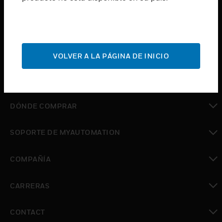
Cambiar vista
SERVICIOS
Cambiar vista
INDUSTRIAS
VOLVER A LA PÁGINA DE INICIO
Cambiar vista
SOPORTE
Cambiar vista
DÓNDE COMPRAR
Cambiar vista
SOPORTE DE MYAUTOMATION
Cambiar vista
COMPAÑÍA
Cambiar vista
CARRERAS
Cambiar vista
CONTACT