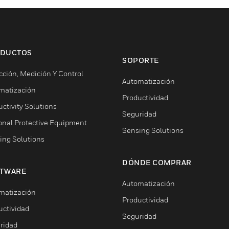
DUCTOS
SOPORTE
cción, Medición Y Control
Automatización
matización
Productividad
ctivity Solutions
Seguridad
onal Protective Equipment
Sensing Solutions
ing Solutions
DÓNDE COMPRAR
TWARE
Automatización
matización
Productividad
uctividad
Seguridad
ridad