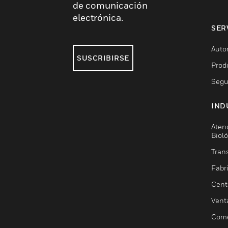
de comunicación
electrónica.
SER
Auto
SUSCRIBIRSE
Prod
Segu
IND
Aten
Biol
Trans
Fabr
Cent
Vent
Come