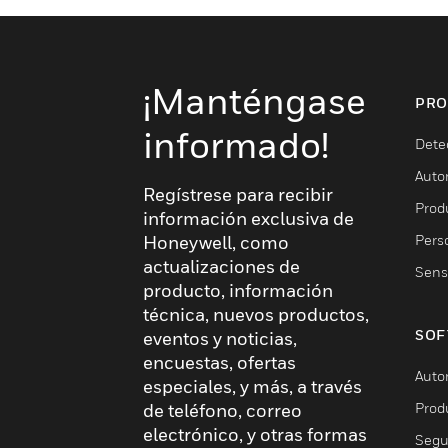
¡Manténgase
PRO
informado!
Dete
Auto
Regístrese para recibir
Produ
información exclusiva de
Pers
Honeywell, como
actualizaciones de
Sens
producto, información
técnica, nuevos productos,
SOF
eventos y noticias,
encuestas, ofertas
Auto
especiales, y más, a través
Prod
de teléfono, correo
electrónico, y otras formas
Segu