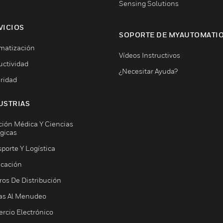
Sensing Solutions
VICIOS
SOPORTE DE MYAUTOMATI
matización
Vídeos Instructivos
uctividad
¿Necesitar Ayuda?
ridad
USTRIAS
ción Médica Y Ciencias
ógicas
porte Y Logística
icación
ros De Distribución
as Al Menudeo
rcio Electrónico