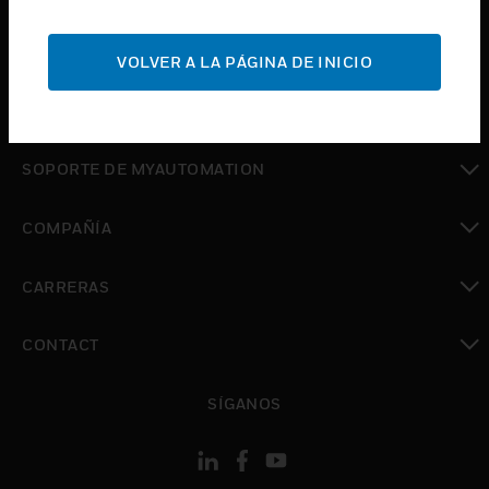
Cambiar vista
SOPORTE
VOLVER A LA PÁGINA DE INICIO
Cambiar vista
DÓNDE COMPRAR
Cambiar vista
SOPORTE DE MYAUTOMATION
Cambiar vista
COMPAÑÍA
Cambiar vista
CARRERAS
Cambiar vista
CONTACT
Cambiar vista
SÍGANOS