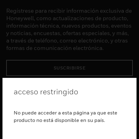
Regístrese para recibir información exclusiva de
Honeywell, como actualizaciones de producto,
información técnica, nuevos productos, eventos
y noticias, encuestas, ofertas especiales, y más,
a través de teléfono, correo electrónico, y otras
formas de comunicación electrónica.
SUSCRIBIRSE
PRODUCTOS
acceso restringido
Cambiar vista
SOFTWARE
No puede acceder a esta página ya que este
Cambiar vista
producto no está disponible en su país.
SERVICIOS
Cambiar vista
INDUSTRIAS