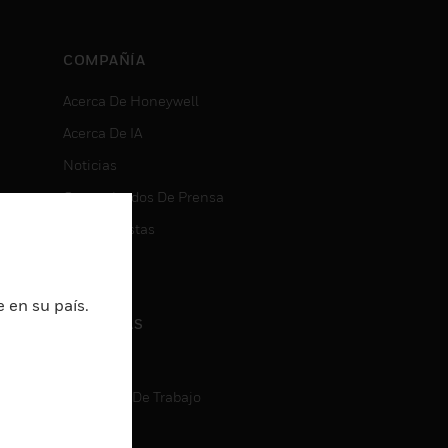
COMPAÑÍA
Acerca De Honeywell
Acerca De IA
Noticias
Comunicados De Prensa
Inversionistas
Eventos
 en su país.
CARRERAS
Carreras
Búsqueda De Trabajo