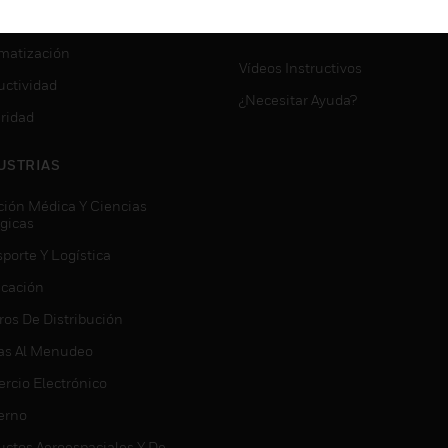
VICIOS
SOPORTE DE MYAUTOMATI
matización
Vídeos Instructivos
uctividad
¿Necesitar Ayuda?
ridad
USTRIAS
ción Médica Y Ciencias
ógicas
porte Y Logística
icación
ros De Distribución
as Al Menudeo
rcio Electrónico
erno
uctos Aeroespaciales Y De