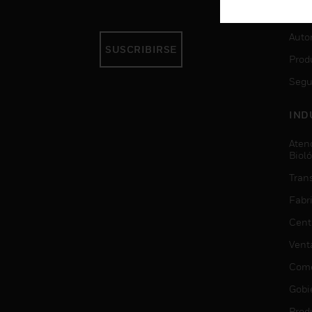
SER
Auto
SUSCRIBIRSE
Prod
Segu
IND
Aten
Biol
Trans
Fabr
Cent
Vent
Come
Gobi
Prod